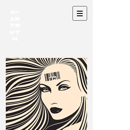
C-
19
TR
UT
H